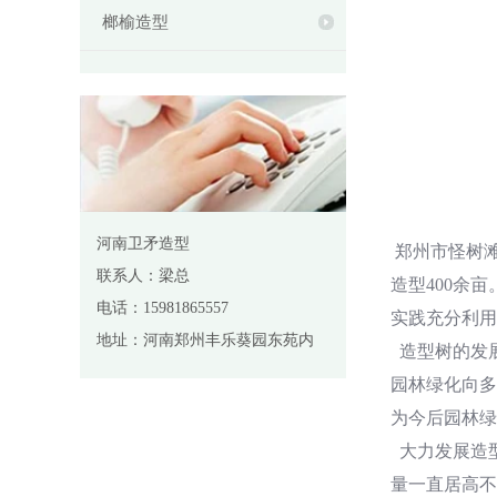
榔榆造型
河南卫矛造型
郑州市怪树
联系人：梁总
造型400余
电话：15981865557
实践充分利用
地址：河南郑州丰乐葵园东苑内
造型树的发
园林绿化向多
为今后园林绿
大力发展造型
量一直居高不