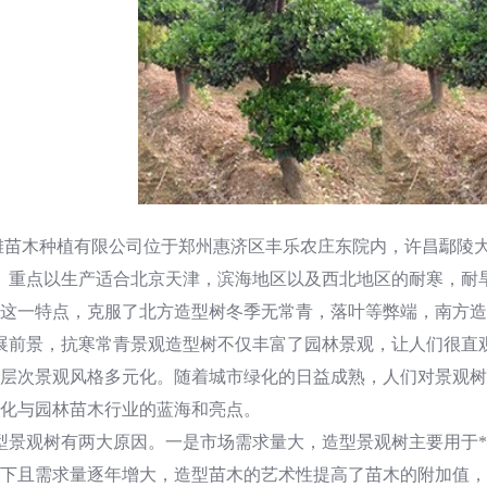
滩苗木种植有限公司位于郑州惠济区丰乐农庄东院内，许昌鄢陵
亩。重点以生产适合北京天津，滨海地区以及西北地区的耐寒，
这一特点，克服了北方造型树冬季无常青，落叶等弊端，南方造
展前景，抗寒常青景观造型树不仅丰富了园林景观，让人们很直
层次景观风格多元化。随着城市绿化的日益成熟，人们对景观树
化与园林苗木行业的蓝海和亮点。
景观树有两大原因。一是市场需求量大，造型景观树主要用于*
下且需求量逐年增大，造型苗木的艺术性提高了苗木的附加值，