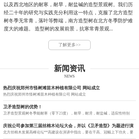
以及西北地区的耐寒，耐旱，耐盐碱的造型景观树。我们历
经二十年的研究与实践充分利用这一特点，克服了北方造型
树冬季无常青，落叶等弊端，南方造型树在北方冬季防护难
度大的难题。 造型树的发展前景，抗寒常青景观...
了解更多>>
新闻资讯
NEWS
热烈庆祝郑州市怪树滩苗木种植有限公司 网站成立
热烈庆祝郑州市怪树滩苗木种植有限公司 网站成立
卫矛造型树的优势！
卫矛造型景观树冬季能耐寒（零下23度），耐旱，耐涝，耐盐碱，适应性特别
强。突破了四季常青造型不能过京津冀，东北，西北的局限，结束了我国寒冷地
区造型树冬季落叶的历史，填补了北方造型树一年四季无常青的空白。
庆祝公司参加第三届丝棉木论坛大会，并以《卫矛造型》为题进行演
讲。
北方丝棉木发展高峰论坛**高建设在演讲中指出，要在干高、冠幅上下功夫，要
力促丝棉木走上街头，要利用树型优美的丝棉木作砧木来培养常绿阔叶乔木。在