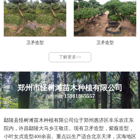
卫矛造型
卫矛造型
了解更多>>
郑州市怪树滩苗木种植有限公司
15981865557
咨询热线
鄢陵县怪树滩苗木种植有限公司位于郑州惠济区丰乐农庄东
院内，许昌鄢陵大马乡王敬庄。现有卫矛造型，紫薇造型，
小叶女贞造型400余亩。重点以生产适合北京天津，滨海地区