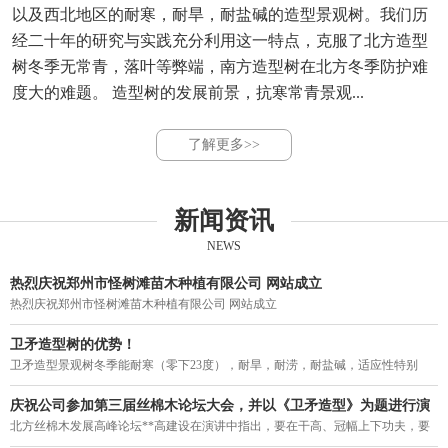
以及西北地区的耐寒，耐旱，耐盐碱的造型景观树。我们历
经二十年的研究与实践充分利用这一特点，克服了北方造型
树冬季无常青，落叶等弊端，南方造型树在北方冬季防护难
度大的难题。 造型树的发展前景，抗寒常青景观...
了解更多>>
新闻资讯
NEWS
热烈庆祝郑州市怪树滩苗木种植有限公司 网站成立
热烈庆祝郑州市怪树滩苗木种植有限公司 网站成立
卫矛造型树的优势！
卫矛造型景观树冬季能耐寒（零下23度），耐旱，耐涝，耐盐碱，适应性特别
强。突破了四季常青造型不能过京津冀，东北，西北的局限，结束了我国寒冷地
区造型树冬季落叶的历史，填补了北方造型树一年四季无常青的空白。
庆祝公司参加第三届丝棉木论坛大会，并以《卫矛造型》为题进行演
讲。
北方丝棉木发展高峰论坛**高建设在演讲中指出，要在干高、冠幅上下功夫，要
力促丝棉木走上街头，要利用树型优美的丝棉木作砧木来培养常绿阔叶乔木。在