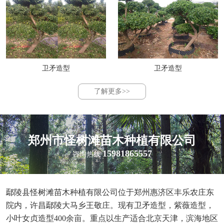
卫矛造型
卫矛造型
了解更多>>
郑州市怪树滩苗木种植有限公司
15981865557
咨询热线
鄢陵县怪树滩苗木种植有限公司位于郑州惠济区丰乐农庄东
院内，许昌鄢陵大马乡王敬庄。现有卫矛造型，紫薇造型，
小叶女贞造型400余亩。重点以生产适合北京天津，滨海地区