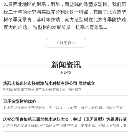
以及西北地区的耐寒，耐旱，耐盐碱的造型景观树。我们历
经二十年的研究与实践充分利用这一特点，克服了北方造型
树冬季无常青，落叶等弊端，南方造型树在北方冬季防护难
度大的难题。 造型树的发展前景，抗寒常青景观...
了解更多>>
新闻资讯
NEWS
热烈庆祝郑州市怪树滩苗木种植有限公司 网站成立
热烈庆祝郑州市怪树滩苗木种植有限公司 网站成立
卫矛造型树的优势！
卫矛造型景观树冬季能耐寒（零下23度），耐旱，耐涝，耐盐碱，适应性特别
强。突破了四季常青造型不能过京津冀，东北，西北的局限，结束了我国寒冷地
区造型树冬季落叶的历史，填补了北方造型树一年四季无常青的空白。
庆祝公司参加第三届丝棉木论坛大会，并以《卫矛造型》为题进行演
讲。
北方丝棉木发展高峰论坛**高建设在演讲中指出，要在干高、冠幅上下功夫，要
力促丝棉木走上街头，要利用树型优美的丝棉木作砧木来培养常绿阔叶乔木。在