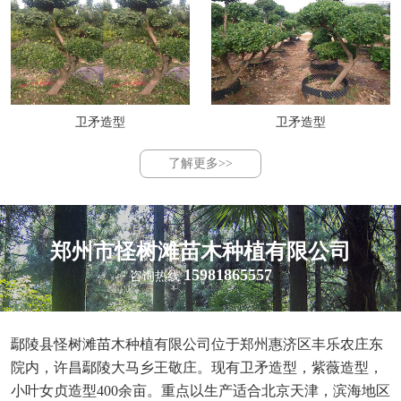
卫矛造型
卫矛造型
了解更多>>
郑州市怪树滩苗木种植有限公司
15981865557
咨询热线
鄢陵县怪树滩苗木种植有限公司位于郑州惠济区丰乐农庄东
院内，许昌鄢陵大马乡王敬庄。现有卫矛造型，紫薇造型，
小叶女贞造型400余亩。重点以生产适合北京天津，滨海地区