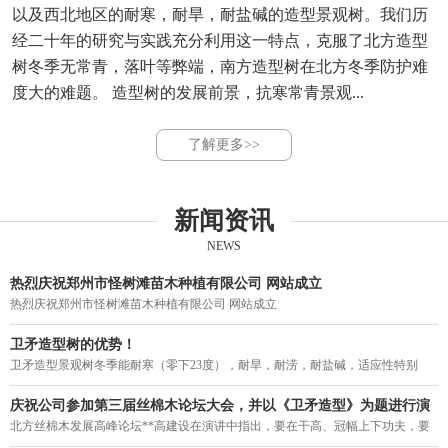
以及西北地区的耐寒，耐旱，耐盐碱的造型景观树。我们历
经二十年的研究与实践充分利用这一特点，克服了北方造型
树冬季无常青，落叶等弊端，南方造型树在北方冬季防护难
度大的难题。 造型树的发展前景，抗寒常青景观...
了解更多>>
新闻资讯
NEWS
热烈庆祝郑州市怪树滩苗木种植有限公司 网站成立
热烈庆祝郑州市怪树滩苗木种植有限公司 网站成立
卫矛造型树的优势！
卫矛造型景观树冬季能耐寒（零下23度），耐旱，耐涝，耐盐碱，适应性特别
强。突破了四季常青造型不能过京津冀，东北，西北的局限，结束了我国寒冷地
区造型树冬季落叶的历史，填补了北方造型树一年四季无常青的空白。
庆祝公司参加第三届丝棉木论坛大会，并以《卫矛造型》为题进行演
讲。
北方丝棉木发展高峰论坛**高建设在演讲中指出，要在干高、冠幅上下功夫，要
力促丝棉木走上街头，要利用树型优美的丝棉木作砧木来培养常绿阔叶乔木。在