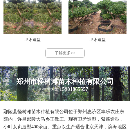
卫矛造型
卫矛造型
了解更多>>
郑州市怪树滩苗木种植有限公司
15981865557
咨询热线
鄢陵县怪树滩苗木种植有限公司位于郑州惠济区丰乐农庄东
院内，许昌鄢陵大马乡王敬庄。现有卫矛造型，紫薇造型，
小叶女贞造型400余亩。重点以生产适合北京天津，滨海地区