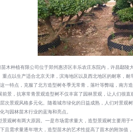
滩苗木种植有限公司位于郑州惠济区丰乐农庄东院内，许昌鄢陵
亩。重点以生产适合北京天津，滨海地区以及西北地区的耐寒，
这一特点，克服了北方造型树冬季无常青，落叶等弊端，南方造
展前景，抗寒常青景观造型树不仅丰富了园林景观，让人们很直
层次景观风格多元化。随着城市绿化的日益成熟，人们对景观树
化与园林苗木行业的蓝海和亮点。
景观树有两大原因。一是市场需求量大，造型景观树主要用于*
下且需求量逐年增大，造型苗木的艺术性提高了苗木的附加值，