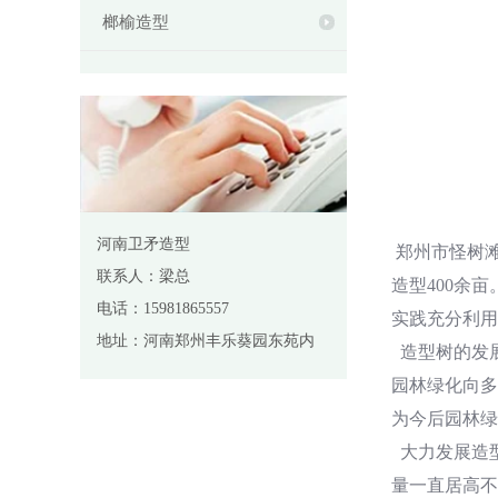
榔榆造型
河南卫矛造型
郑州市怪树
联系人：梁总
造型400余
电话：15981865557
实践充分利用
地址：河南郑州丰乐葵园东苑内
造型树的发
园林绿化向多
为今后园林绿
大力发展造型
量一直居高不