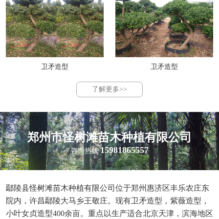
卫矛造型
卫矛造型
了解更多>>
郑州市怪树滩苗木种植有限公司
15981865557
咨询热线
鄢陵县怪树滩苗木种植有限公司位于郑州惠济区丰乐农庄东
院内，许昌鄢陵大马乡王敬庄。现有卫矛造型，紫薇造型，
小叶女贞造型400余亩。重点以生产适合北京天津，滨海地区