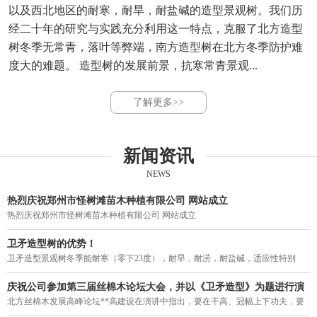
以及西北地区的耐寒，耐旱，耐盐碱的造型景观树。我们历
经二十年的研究与实践充分利用这一特点，克服了北方造型
树冬季无常青，落叶等弊端，南方造型树在北方冬季防护难
度大的难题。 造型树的发展前景，抗寒常青景观...
了解更多>>
新闻资讯
NEWS
热烈庆祝郑州市怪树滩苗木种植有限公司 网站成立
热烈庆祝郑州市怪树滩苗木种植有限公司 网站成立
卫矛造型树的优势！
卫矛造型景观树冬季能耐寒（零下23度），耐旱，耐涝，耐盐碱，适应性特别
强。突破了四季常青造型不能过京津冀，东北，西北的局限，结束了我国寒冷地
区造型树冬季落叶的历史，填补了北方造型树一年四季无常青的空白。
庆祝公司参加第三届丝棉木论坛大会，并以《卫矛造型》为题进行演
讲。
北方丝棉木发展高峰论坛**高建设在演讲中指出，要在干高、冠幅上下功夫，要
力促丝棉木走上街头，要利用树型优美的丝棉木作砧木来培养常绿阔叶乔木。在