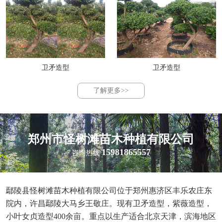
卫矛造型
卫矛造型
了解更多>>
郑州市怪树滩苗木种植有限公司
15981865557
咨询热线
鄢陵县怪树滩苗木种植有限公司位于郑州惠济区丰乐农庄东
院内，许昌鄢陵大马乡王敬庄。现有卫矛造型，紫薇造型，
小叶女贞造型400余亩。重点以生产适合北京天津，滨海地区