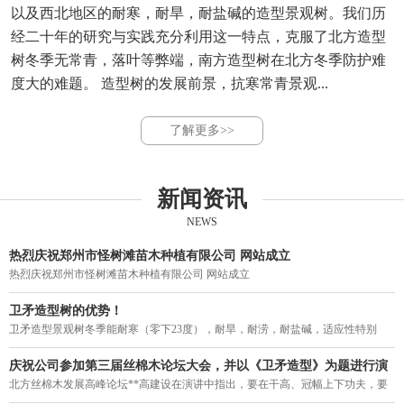
以及西北地区的耐寒，耐旱，耐盐碱的造型景观树。我们历
经二十年的研究与实践充分利用这一特点，克服了北方造型
树冬季无常青，落叶等弊端，南方造型树在北方冬季防护难
度大的难题。 造型树的发展前景，抗寒常青景观...
了解更多>>
新闻资讯
NEWS
热烈庆祝郑州市怪树滩苗木种植有限公司 网站成立
热烈庆祝郑州市怪树滩苗木种植有限公司 网站成立
卫矛造型树的优势！
卫矛造型景观树冬季能耐寒（零下23度），耐旱，耐涝，耐盐碱，适应性特别
强。突破了四季常青造型不能过京津冀，东北，西北的局限，结束了我国寒冷地
区造型树冬季落叶的历史，填补了北方造型树一年四季无常青的空白。
庆祝公司参加第三届丝棉木论坛大会，并以《卫矛造型》为题进行演
讲。
北方丝棉木发展高峰论坛**高建设在演讲中指出，要在干高、冠幅上下功夫，要
力促丝棉木走上街头，要利用树型优美的丝棉木作砧木来培养常绿阔叶乔木。在