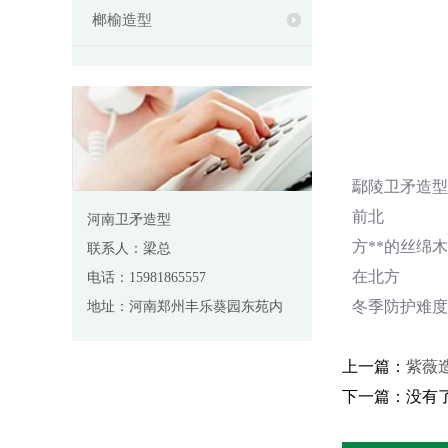
榔榆造型
鄢陵卫矛造型
前北
河南卫矛造型
方**的丝绵
联系人：梁总
在北方
电话：15981865557
冬季防护难度
地址：河南郑州丰乐葵园东苑内
上一篇：
紫薇
下一篇：没有