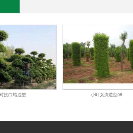
对接白蜡造型
小叶女贞造型08