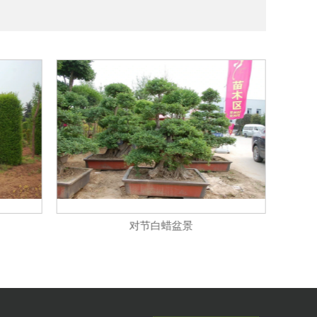
对节白蜡盆景