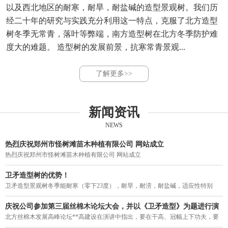
以及西北地区的耐寒，耐旱，耐盐碱的造型景观树。我们历
经二十年的研究与实践充分利用这一特点，克服了北方造型
树冬季无常青，落叶等弊端，南方造型树在北方冬季防护难
度大的难题。 造型树的发展前景，抗寒常青景观...
了解更多>>
新闻资讯
NEWS
热烈庆祝郑州市怪树滩苗木种植有限公司 网站成立
热烈庆祝郑州市怪树滩苗木种植有限公司 网站成立
卫矛造型树的优势！
卫矛造型景观树冬季能耐寒（零下23度），耐旱，耐涝，耐盐碱，适应性特别
强。突破了四季常青造型不能过京津冀，东北，西北的局限，结束了我国寒冷地
区造型树冬季落叶的历史，填补了北方造型树一年四季无常青的空白。
庆祝公司参加第三届丝棉木论坛大会，并以《卫矛造型》为题进行演
讲。
北方丝棉木发展高峰论坛**高建设在演讲中指出，要在干高、冠幅上下功夫，要
力促丝棉木走上街头，要利用树型优美的丝棉木作砧木来培养常绿阔叶乔木。在