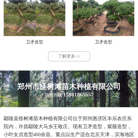
卫矛造型
卫矛造型
了解更多>>
郑州市怪树滩苗木种植有限公司
15981865557
咨询热线
鄢陵县怪树滩苗木种植有限公司位于郑州惠济区丰乐农庄东
院内，许昌鄢陵大马乡王敬庄。现有卫矛造型，紫薇造型，
小叶女贞造型400余亩。重点以生产适合北京天津，滨海地区