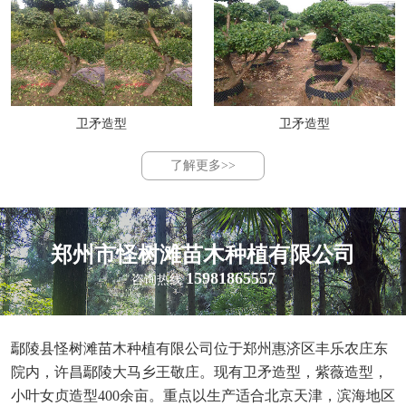
卫矛造型
卫矛造型
了解更多>>
郑州市怪树滩苗木种植有限公司
15981865557
咨询热线
鄢陵县怪树滩苗木种植有限公司位于郑州惠济区丰乐农庄东
院内，许昌鄢陵大马乡王敬庄。现有卫矛造型，紫薇造型，
小叶女贞造型400余亩。重点以生产适合北京天津，滨海地区