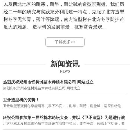
以及西北地区的耐寒，耐旱，耐盐碱的造型景观树。我们历
经二十年的研究与实践充分利用这一特点，克服了北方造型
树冬季无常青，落叶等弊端，南方造型树在北方冬季防护难
度大的难题。 造型树的发展前景，抗寒常青景观...
了解更多>>
新闻资讯
NEWS
热烈庆祝郑州市怪树滩苗木种植有限公司 网站成立
热烈庆祝郑州市怪树滩苗木种植有限公司 网站成立
卫矛造型树的优势！
卫矛造型景观树冬季能耐寒（零下23度），耐旱，耐涝，耐盐碱，适应性特别
强。突破了四季常青造型不能过京津冀，东北，西北的局限，结束了我国寒冷地
区造型树冬季落叶的历史，填补了北方造型树一年四季无常青的空白。
庆祝公司参加第三届丝棉木论坛大会，并以《卫矛造型》为题进行演
讲。
北方丝棉木发展高峰论坛**高建设在演讲中指出，要在干高、冠幅上下功夫，要
力促丝棉木走上街头，要利用树型优美的丝棉木作砧木来培养常绿阔叶乔木。在