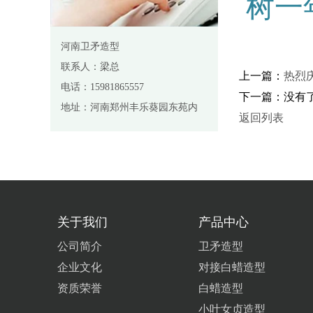
树一
河南卫矛造型
联系人：梁总
上一篇：
热烈
电话：15981865557
下一篇：没有
地址：河南郑州丰乐葵园东苑内
返回列表
关于我们
产品中心
公司简介
卫矛造型
企业文化
对接白蜡造型
资质荣誉
白蜡造型
小叶女贞造型