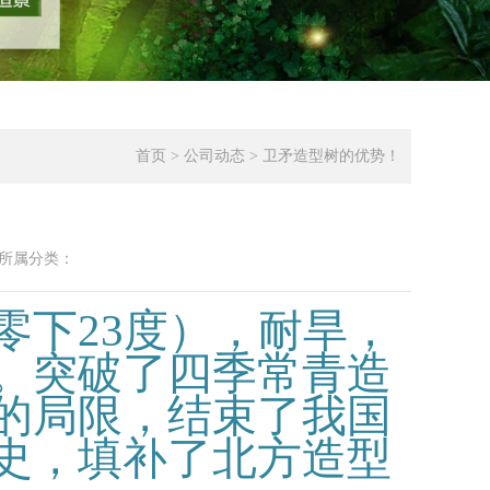
首页
>
公司动态
>
卫矛造型树的优势！
！
所属分类：
零下
23
度），耐旱，
。突破了四季常青造
的局限，结束了我国
史，填补了北方造型